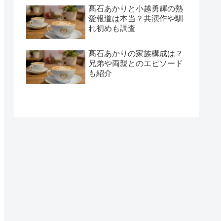
髙石あかりと小越勇輝の熱
愛報道は本当？共演作や馴
れ初めも調査
髙石あかりの家族構成は？
兄弟や両親とのエピソード
も紹介