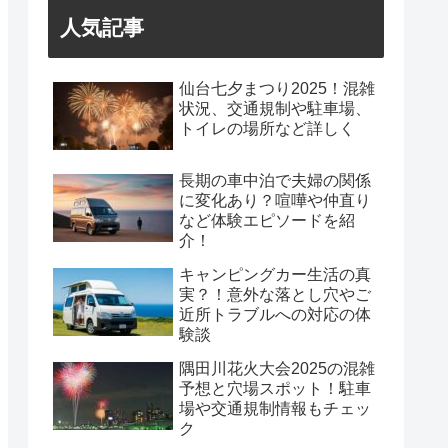
人気記事
仙台七夕まつり2025！混雑
状況、交通規制や駐車場、
トイレの場所など詳しく
長期の車中泊で夫婦の関係
に変化あり？喧嘩や仲直り
など体験エピソードを紹
介！
キャンピングカー生活の真
実？！意外な落とし穴やご
近所トラブルへの対応の体
験談
隅田川花火大会2025の混雑
予想と穴場スポット！駐車
場や交通規制情報もチェッ
ク